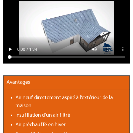
Avantages
Air neuf directement aspiré à l’extérieur de la
maison
Insufflation d’un air filtré
Air préchauffé en hiver