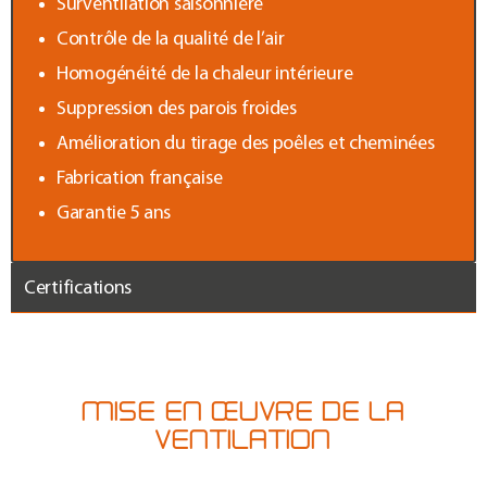
Surventilation saisonnière
Contrôle de la qualité de l’air
Homogénéité de la chaleur intérieure
Suppression des parois froides
Amélioration du tirage des poêles et cheminées
Fabrication française
Garantie 5 ans
Certifications
MISE EN ŒUVRE DE LA
VENTILATION