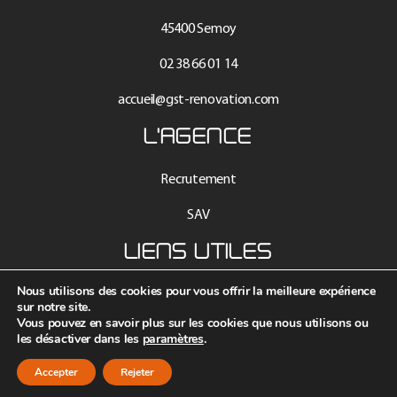
45400 Semoy
02 38 66 01 14
accueil@gst-renovation.com
L'AGENCE
Recrutement
SAV
LIENS UTILES
Nous utilisons des cookies pour vous offrir la meilleure expérience
Mentions légales
sur notre site.
Vous pouvez en savoir plus sur les cookies que nous utilisons ou
Contact
les désactiver dans les
paramètres
.
Données personnelles
Accepter
Rejeter