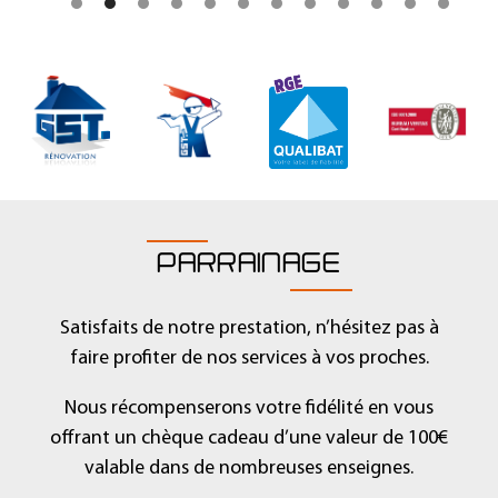
1
2
3
4
5
6
7
8
9
1
1
1
0
1
2
PARRAINAGE
Satisfaits de notre prestation, n’hésitez pas à
faire profiter de nos services à vos proches.
Nous récompenserons votre fidélité en vous
offrant un chèque cadeau d’une valeur de 100€
valable dans de nombreuses enseignes.