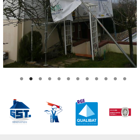
1
2
3
4
5
6
7
8
9
1
1
1
0
1
2