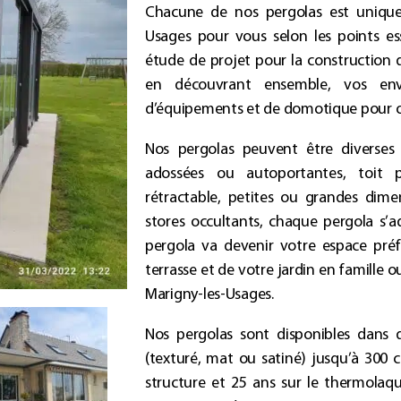
Chacune de
nos pergolas
est uniqu
Usages
pour vous selon les points es
étude de projet pour la construction
en découvrant ensemble, vos envie
d’équipements et de domotique pour op
Nos pergolas
peuvent être diverses 
adossées ou autoportantes, toit pl
rétractable, petites ou grandes dimen
stores occultants, chaque
pergola
s’a
pergola
va devenir votre espace préf
terrasse et de votre jardin en famille
Marigny-les-Usages
.
Nos pergolas
sont disponibles dans d
(texturé, mat ou satiné) jusqu’à 300 c
structure et 25 ans sur le thermola