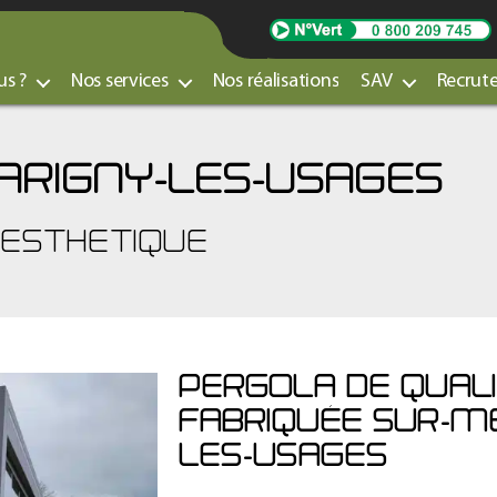
s ?
Nos services
Nos réalisations
SAV
Recrut
ARIGNY-LES-USAGES
 ESTHETIQUE
PERGOLA DE QUALI
FABRIQUÉE SUR-M
LES-USAGES